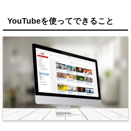
自社製品やサービスの特徴を紹介する
YouTubeを使ってできること
商品のリアルな使用感(色・音・シズル感な
ど)を伝える
商品やサービスの使い方、利用方法を説明す
る
採用活動や企業理念をPRする
ホームページに組み込むことができる
福岡での動画需要について
YouTube・動画ビジネスと福岡で始めたい方
は